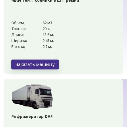
MAN тент, конники 8 шт, ремни
Объем:
82 м3
Тоннаж:
20 т.
Длина:
13.6 м.
Ширина:
2.45 м.
Высота:
2.7 м.
Заказать машину
Рефрижератор DAF