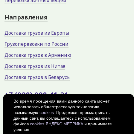
Перевозка личных вещей
Направления
Доставка грузов из Европы
Грузоперевозки по России
Доставка грузов в Армению
Доставка грузов из Китая
Доставка грузов в Беларусь
+7 (920) 090-41-21
Во время посещения вами данного сайта может
использовать общеотраслевую технологию,
Россия, г. Калуга, Параллельная
улица, 11с15
называемую
cookies
. Продолжая просматривать
данный сайт, вы соглашаетесь с использованием
© 2026
Политика
файлов
cookies ЯНДЕКС.МЕТРИКА
и принимаете
конфиденциальности
условия.