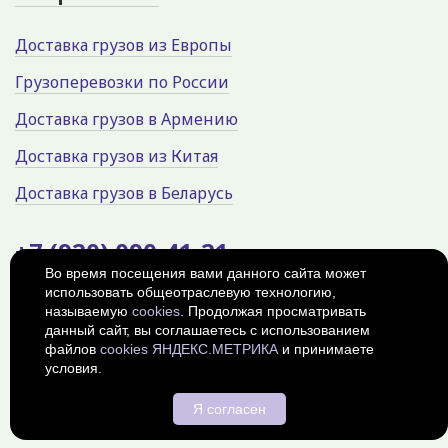
Доставка грузов из Европы
Грузоперевозки по России
Доставка грузов в Армению
Доставка грузов из Китая
Доставка грузов в Беларусь
+7 (920) 090-41-21
Во время посещения вами данного сайта может
использовать общеотраслевую технологию,
Россия, г. Калуга, Параллельная
улица, 11с15
называемую
cookies
. Продолжая просматривать
данный сайт, вы соглашаетесь с использованием
© 2026
Политика
файлов
cookies ЯНДЕКС.МЕТРИКА
и принимаете
конфиденциальности
условия.
Я согласен