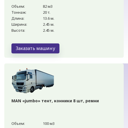
Объем:
82 м3
Тоннаж:
20 т.
Длина:
13.6 м.
Ширина:
2.45 м.
Высота:
2.45 м.
Заказать машину
MAN «jumbo» тент, конники 8 шт, ремни
Объем:
100 м3