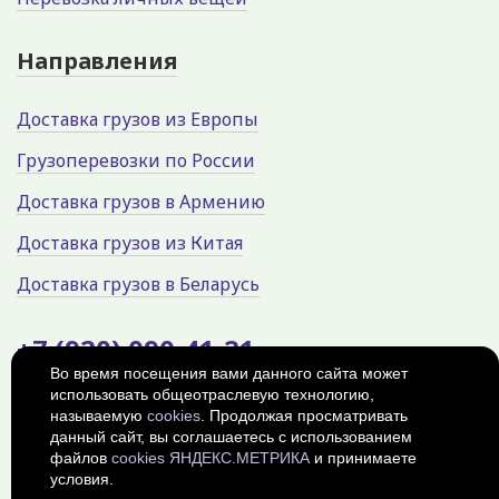
Направления
Доставка грузов из Европы
Грузоперевозки по России
Доставка грузов в Армению
Доставка грузов из Китая
Доставка грузов в Беларусь
+7 (920) 090-41-21
Во время посещения вами данного сайта может
использовать общеотраслевую технологию,
Россия, г. Калуга, Параллельная
улица, 11с15
называемую
cookies
. Продолжая просматривать
данный сайт, вы соглашаетесь с использованием
© 2026
Политика
файлов
cookies ЯНДЕКС.МЕТРИКА
и принимаете
конфиденциальности
условия.